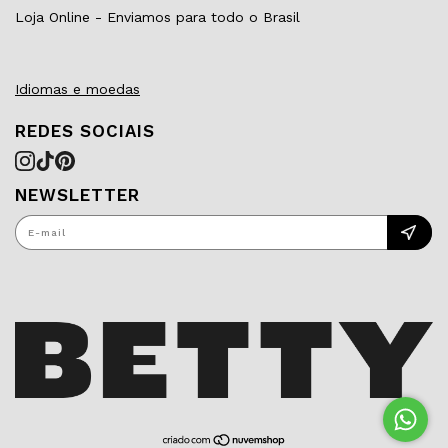
Loja Online - Enviamos para todo o Brasil
Idiomas e moedas
NEWSLETTER