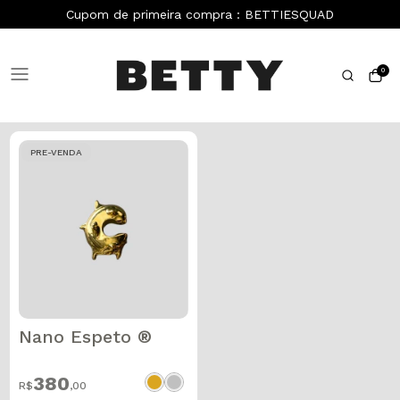
Cupom de primeira compra : BETTIESQUAD
0
PRE-VENDA
Nano Espeto ®
380
R$
,00