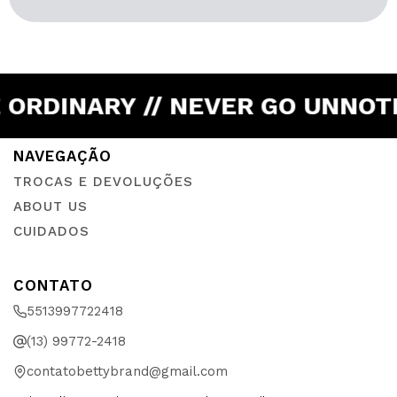
 ORDINARY // NEVER GO UNNOTI
TROCAS E DEVOLUÇÕES
ABOUT US
CUIDADOS
5513997722418
(13) 99772-2418
contatobettybrand@gmail.com