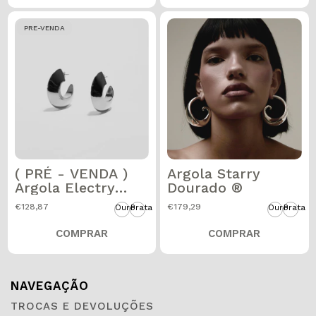
PRE-VENDA
( PRÉ - VENDA )
Argola Starry
Argola Electry
Dourado ®
Dourada ®
€128,87
€179,29
Ouro
Prata
Ouro
Prata
COMPRAR
COMPRAR
TROCAS E DEVOLUÇÕES