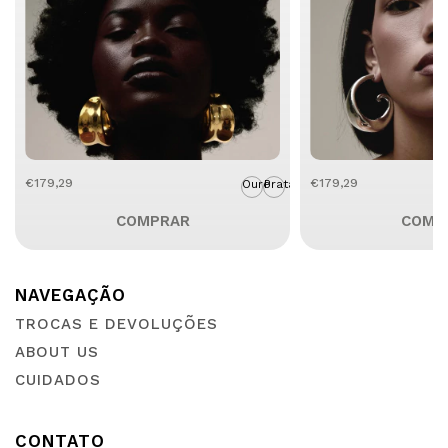
€179,29
€179,29
Ouro
Prata
COMPRAR
COMP
TROCAS E DEVOLUÇÕES
ABOUT US
CUIDADOS